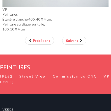
VP
Peintures
Étagère blanche 40 X 40 X 4 cm,
Peinture acrylique sur toile,
10 X 10 X 4 cm
Précédent
Suivant
PEINTURES
IRL#2
Street View
Commission du CNC
VP
Ctrl Q
VIDEOS