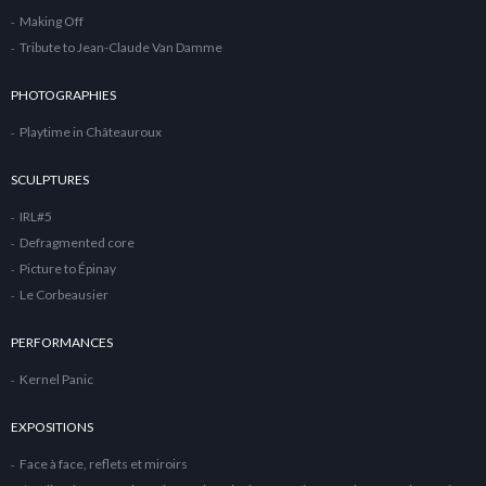
Making Off
Tribute to Jean-Claude Van Damme
PHOTOGRAPHIES
Playtime in Châteauroux
SCULPTURES
IRL#5
Defragmented core
Picture to Épinay
Le Corbeausier
PERFORMANCES
Kernel Panic
EXPOSITIONS
Face à face, reflets et miroirs