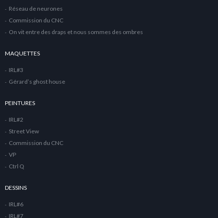
Réseau de neurones
Commission du CNC
On vit entre des draps et nous sommes des ombres
MAQUETTES
IRL#3
Gérard’s ghost house
PEINTURES
IRL#2
Street View
Commission du CNC
VP
Ctrl Q
DESSINS
IRL#6
IRL#7