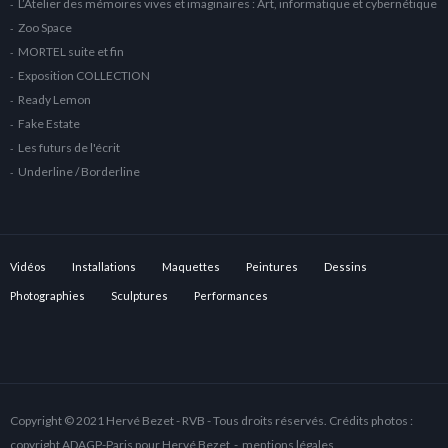
L’Atelier des mémoires vives et imaginaires : Art, informatique et cybernétique
Zoo Space
MORTEL suite et fin
Exposition COLLECTION
Ready Lemon
Fake Estate
Les futurs de l'écrit
Underline / Borderline
Vidéos
Installations
Maquettes
Peintures
Dessins
Photographies
Sculptures
Performances
Copyright © 2021 Hervé Bezet - RVB - Tous droits réservés. Crédits photos :
copyright ADAGP-Paris pour Hervé Bezet -
mentions légales