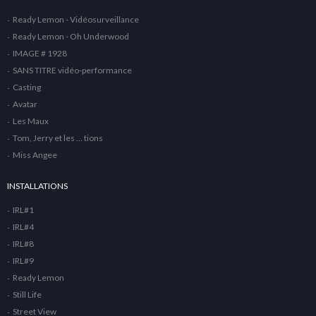
Ready Lemon - Vidéosurveillance
Ready Lemon - Oh Underwood
IMAGE # 1928
SANS TITRE vidéo-performance
Casting
Avatar
Les Maux
Tom, Jerry et les … tions
Miss Angee
INSTALLATIONS
IRL#1
IRL#4
IRL#8
IRL#9
Ready Lemon
Still Life
Street View