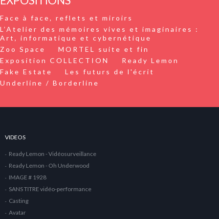
EXPOSITIONS
Face à face, reflets et miroirs
L’Atelier des mémoires vives et imaginaires :
Art, informatique et cybernétique
Zoo Space
MORTEL suite et fin
Exposition COLLECTION
Ready Lemon
Fake Estate
Les futurs de l'écrit
Underline / Borderline
VIDEOS
Ready Lemon - Vidéosurveillance
Ready Lemon - Oh Underwood
IMAGE # 1928
SANS TITRE vidéo-performance
Casting
Avatar