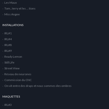
Les Maux
Tom, Jerry et les … tions
Miss Angee
INSTALLATIONS
IRL#1
IRL#4
IRL#8
IRL#9
Ready Lemon
Still Life
Street View
Réseau de neurones
Commission du CNC
On vit entre des draps et nous sommes des ombres
MAQUETTES
IRL#3