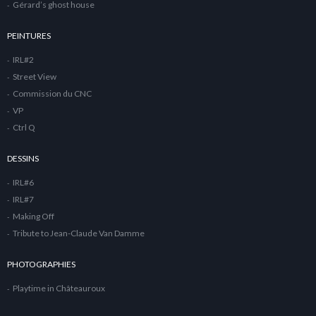
Gérard’s ghost house
PEINTURES
IRL#2
Street View
Commission du CNC
VP
Ctrl Q
DESSINS
IRL#6
IRL#7
Making Off
Tribute to Jean-Claude Van Damme
PHOTOGRAPHIES
Playtime in Châteauroux