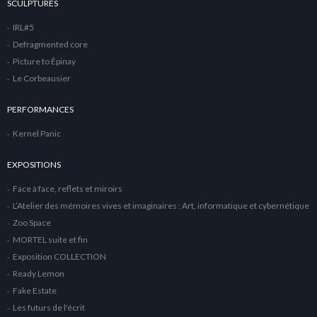
SCULPTURES
IRL#5
Defragmented core
Picture to Épinay
Le Corbeausier
PERFORMANCES
Kernel Panic
EXPOSITIONS
Face à face, reflets et miroirs
L’Atelier des mémoires vives et imaginaires : Art, informatique et cybernétique
Zoo Space
MORTEL suite et fin
Exposition COLLECTION
Ready Lemon
Fake Estate
Les futurs de l'écrit