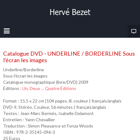
Catalogue DVD - UNDERLINE / BORDERLINE Sous
l'écran les images
Underline/Borderline
Sous l’écran les images
Catalogue monographique (livre/DVD) 2009
Éditions :
Un, Deux … Quatre Éditions
Format : 15,5 x 22 cm |104 pages, ill. couleur | français/anglais
DVD-9, Stéréo, Couleur, 56 minutes | français/anglais
Textes : Jean-Marc Bermès, Isabelle Delamont
Entretien : Yann Chevallier
Traduction : Simon Pleasance et Fonza Woods
ISBN : 978-2-35145-096-3
25 Euros