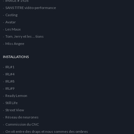
IMAGE # 1928
SANS TITRE vidéo-performance
Casting
Avatar
Les Maux
Tom, Jerry et les … tions
Miss Angee
INSTALLATIONS
IRL#1
IRL#4
IRL#8
IRL#9
Ready Lemon
Still Life
Street View
Réseau de neurones
Commission du CNC
On vit entre des draps et nous sommes des ombres