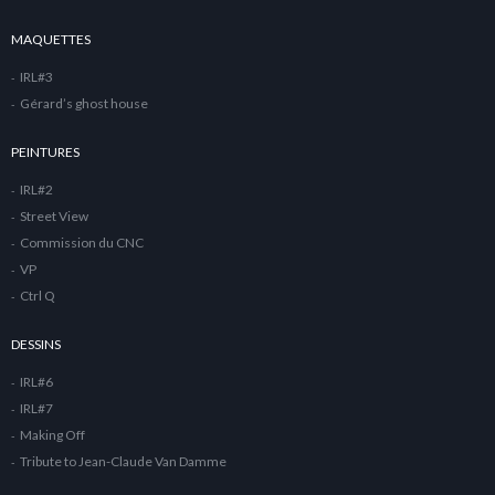
MAQUETTES
IRL#3
Gérard’s ghost house
PEINTURES
IRL#2
Street View
Commission du CNC
VP
Ctrl Q
DESSINS
IRL#6
IRL#7
Making Off
Tribute to Jean-Claude Van Damme