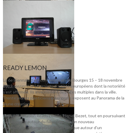
READY LEMON
La 6e Biennale d’art contemporain de Bourges 15 – 18 novembre
2012, rassemble 16 projets d’artistes européens dont la notoriété
s’est affirmée. Ils investissent des sites multiples dans la ville.
Trente jeunes plasticiens émergents exposent au Panorama de la
jeune création.
Dans l’installation Ready Lemon, Hervé Bezet, tout en poursuivant
sa démarche autour du fake, propose un nouveau
champ/contrechamp plastique et filmique autour d’un