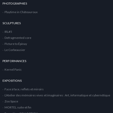
PHOTOGRAPHIES
Playtime in Châteauroux
SCULPTURES
IRL#5
Defragmented core
Picture to Épinay
Le Corbeausier
PERFORMANCES
Kernel Panic
EXPOSITIONS
Face à face, reflets et miroirs
L’Atelier des mémoires vives et imaginaires : Art, informatique et cybernétique
Zoo Space
MORTEL suite et fin