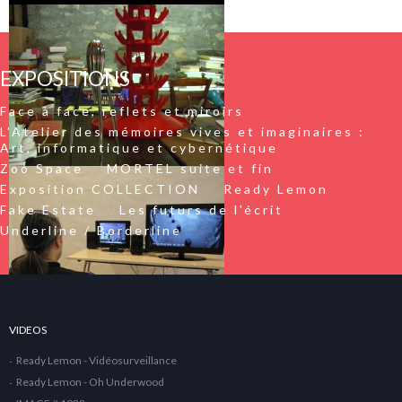
EXPOSITIONS
Face à face, reflets et miroirs
L’Atelier des mémoires vives et imaginaires :
Art, informatique et cybernétique
Zoo Space
MORTEL suite et fin
Exposition COLLECTION
Ready Lemon
Fake Estate
Les futurs de l'écrit
Underline / Borderline
VIDEOS
Ready Lemon - Vidéosurveillance
Ready Lemon - Oh Underwood