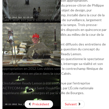
questionnement sur le ready-made et son appropriation.
D’une part il réalise une mise en scène du presse-citron de Philippe
Starck, produit par Alessi en 1990. Cet objet de design, pur
recyclage du concept de Marcel Duchamp, installé dans la cour de la
Salle Calvin, est placé sous un système de surveillance, largement
éclairé, comme s’il était sous les feux de la rampe. Trois presse-
citrons sont déposés sur des socles noirs disposés en quinconce par
rapport aux cubes noirs existants installés au milieu de la cour de la
Salle Calvin.
D’autre part au Prieuré Saint-Martin sont diffusés des entretiens de
commissaires d’expositions autour de la question du concept du
ready-made et la suite de l’installation Ready Lemon.
Le dispositif dans ses deux composantes questionne le spectateur
sur ce concept et, par sa mise en scène, interroge sa réalité et son
appropriation en 2012. Les vidéos sont le contrechamp filmique de
l’installation mise en place dans la cour Calvin.
L’installation Ready Lemon à été soutenue par l’entreprise
ACTI'COM installée à Saint-Doulchard, par L’École nationale
supérieure d’art de Bourges et par la Ville de Bourges.
Précédent
Suivant