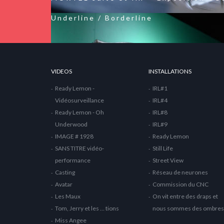
Underline / Borderline
VIDEOS
INSTALLATIONS
Ready Lemon -
IRL#1
Vidéosurveillance
IRL#4
Ready Lemon - Oh
IRL#8
Underwood
IRL#9
IMAGE # 1928
Ready Lemon
SANS TITRE vidéo-
Still Life
performance
Street View
Casting
Réseau de neurones
Avatar
Commission du CNC
Les Maux
On vit entre des draps et
Tom, Jerry et les … tions
nous sommes des ombres
Miss Angee