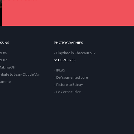
SSINS
PHOTOGRAPHIES
RL#6
Playtime in Châteauroux
RL#7
SCULPTURES
aking Off
IRL#5
ribute to Jean-Claude Van
Defragmented core
Damme
Picture to Épinay
Le Corbeausier