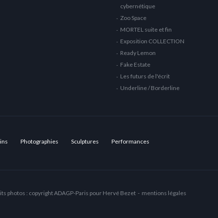
cybernétique
Zoo Space
MORTEL suite et fin
Exposition COLLECTION
Ready Lemon
Fake Estate
Les futurs de l'écrit
Underline / Borderline
ins
Photographies
Sculptures
Performances
its photos : copyright ADAGP-Paris pour Hervé Bezet -
mentions légales