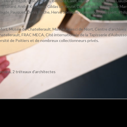
 Hervé Bezet, Bmo Del Zou, Bernard Calet, Hugo Capron, Daniel Clauzier
erry Girard, André Kerstesz, Gildas Le Reste, David Malek, Dominique Ma
Claude Pauquet, Denis Roche, Hervé Somique, Dominique Spiessert, Philipp
rt, Musée de Chatellerault, Musée Agesci de Niort, Centre d’archives d
atellerault, FRAC MECA, Cité internationale de la Tapisserie d’Aubuss
rsité de Poitiers et de nombreux collectionneurs privés.
essins, 2 tréteaux d'architectes