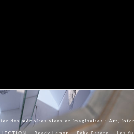
lier des mémoires vives et imaginaires : Art, inf
OLLECTION
Ready Lemon
Fake Estate
Les fu