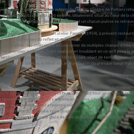
ture de la galerie du Miroir au sein de l’ancien théâtre de Poitiers réha
el équipement culturel à part entière, idéalement situé au cœur de la ci
siteurs des expositions dans lesquelles tout un chacun puisse se retrou
iques.
ésente le miroir gravé de l’atelier Pansart (1954), à présent restauré, or
tion sur les thèmes du reflet et des miroirs.
des origines des civilisations et concerner de multiples champs d’intérêt
 la dimension artisanale. Sujet magique et troublant en ce qu’il pose la q
arcisse. Longtemps apanage de l’élite sociale, objet de terribles convoit
ygiène et de toilette, le miroir est aujourd’hui l’écrin presque banal d’
ions du Miroir de Poitiers, nous nous proposons, au travers d’une exposit
ives, textes lus, documents vidéo, témoignages, dispositifs scénograph
 le travail de Peter Briggs, artiste associé, dont tout un pan de la scul
a médiathèque de Poitiers il y a quelques années. Un espace sera dédié a
e la restauratrice qui lui a redonné son éclat, ainsi que de proches de l
 les habitants du territoire, nous proposons de participer à l’exposition e
 miroir vénitien à la simple glace de salle de bain. On constituera ainsi,
ivante.