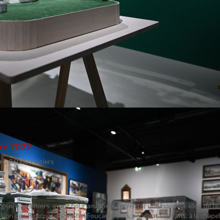
bre 2022
erc, 86000 Poitiers
.
n genre à Poitiers, ayant pour ambition d’inventer une nouvelle idée de l’
asion des Rencontres Michel Foucault, puis, pendant sept ans, à la chape