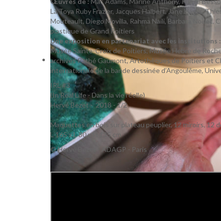
Œuvres de :
Mac Adams, Marine Anthony, Pierre Besson,
La Toya Ruby Frazier, Jacques Halbert, Jane Harris, Thi
Mouteault, Diego Movilla, Rahma Naili, Barbara Noiret, 
plastique de Grand Poitiers
Une exposition en partenariat avec les institutions :
Musée Sainte-Croix de Poitiers, Musée Hebre de Rochefo
archives Pathé Gaumont, Artothèques de Poitiers et Ch
internationale de la bande dessinée d’Angoulême, Unive
IRL #3
(In Real Life - Dans la vie réelle)
Hervé Bezet - 2018 - 1/2
Maquettes en bois sur plateau peuplier, 12 miroirs, 12 d
L 165 x L 80 x H 135 cm
© Hervé Bezet - ADAGP - Paris