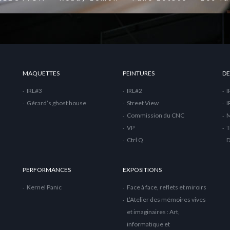
MAQUETTES
PEINTURES
DE
IRL#3
IRL#2
I
Gérard’s ghost house
Street View
I
Commission du CNC
M
VP
T
Ctrl Q
PERFORMANCES
EXPOSITIONS
Kernel Panic
Face à face, reflets et miroirs
L’Atelier des mémoires vives
et imaginaires : Art,
informatique et