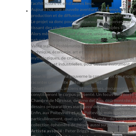
l’acrhitecture et en d’autres lieux.
Aujourd’hui, une nouvelle aventure commence avec l’ouver
production et de diffusion d’expositions devient un nouv
Le projet va donc pouvoir s’épanouir et proposer aux vi
tissant des récits partagés autour de multiples thémat
Alors même que le chef-d’œuvre, unique au monde, que repr
naturel de proposer, pour première exposition, une varia
Vaste sujet ! Problématique complexe, qui semble surgir 
technique, économie, art et représentation, sans oublier
mythologiques, de cruelle façon avec le personnage de N
techniques et industrielles, pour devenir instrument d’h
mouvement.
Selon le principe qui gouverne la conception des exposit
raconter une petite histoire du reflet.
Objets antiques, anciens et modernes, documents, arch
constitueront le corpus présenté. Un focus sera porté sur
Chambre de Narcisse, de Brno del Zou, déjà montrée à l
dessins préparatoires mais aussi des paroles collectées d
Enfin, aux Poitevines et aux Poitevins, mais aussi à tous
particulièrement, quel qu’en soit le style : du somptueux
collection éphémère de miroirs aussi surprenante que v
Artiste associé
: Peter Briggs