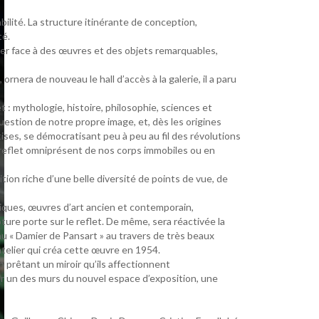
bilité. La structure itinérante de conception,
té.
ver face à des œuvres et des objets remarquables,
nera de nouveau le hall d’accès à la galerie, il a paru
 : mythologie, histoire, philosophie, sciences et
uestion de notre propre image, et, dès les origines
ises, se démocratisant peu à peu au fil des révolutions
un reflet omniprésent de nos corps immobiles ou en
ion riche d’une belle diversité de points de vue, de
iques, œuvres d’art ancien et contemporain,
pture porte sur le reflet. De même, sera réactivée la
u « Damier de Pansart » au travers de très beaux
’atelier qui créa cette œuvre en 1954.
n prêtant un miroir qu’ils affectionnent
 sur un des murs du nouvel espace d’exposition, une