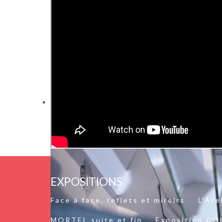
EXPOSITIONS
Face à face, reflets et miroirs
L’Ate
MORTEL suite et fin
Exposition C