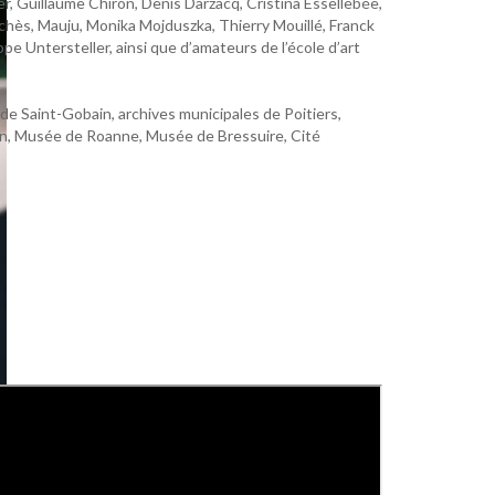
, Guillaume Chiron, Denis Darzacq, Cristina Essellebée,
rchès, Mauju, Monika Mojduszka, Thierry Mouillé, Franck
e Untersteller, ainsi que d’amateurs de l’école d’art
e Saint-Gobain, archives municipales de Poitiers,
on, Musée de Roanne, Musée de Bressuire, Cité