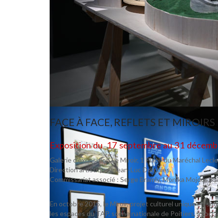
FACE À FACE, REFLETS ET MIROIRS
Exposition du 17 septembre au 31 décem
Galerie d’exposition Le Miroir, 1 Place du Maréchal Lecl
Direction artistique : Jean-Luc Dorchies.
Commissariat associé : Serge Bramly, Monika Mojduszka
En octobre 2015, le Miroir, projet culturel unique en so
les espaces du TAP, scène nationale de Poitiers, à l’occ