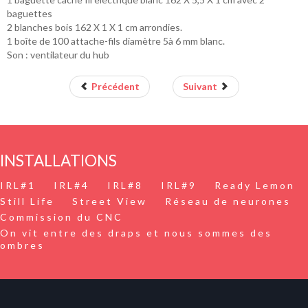
baguettes
2 blanches bois 162 X 1 X 1 cm arrondies.
1 boîte de 100 attache-fils diamètre 5à 6 mm blanc.
Son : ventilateur du hub
Précédent
Suivant
INSTALLATIONS
IRL#1
IRL#4
IRL#8
IRL#9
Ready Lemon
Still Life
Street View
Réseau de neurones
Commission du CNC
On vit entre des draps et nous sommes des
ombres