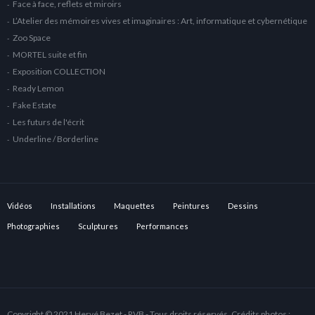
Face à face, reflets et miroirs
L’Atelier des mémoires vives et imaginaires : Art, informatique et cybernétique
Zoo Space
MORTEL suite et fin
Exposition COLLECTION
Ready Lemon
Fake Estate
Les futurs de l'écrit
Underline / Borderline
Vidéos
Installations
Maquettes
Peintures
Dessins
Photographies
Sculptures
Performances
Copyright © 2021 Hervé Bezet - RVB - Tous droits réservés. Crédits photos :