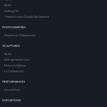
IRL#7
Making Off
Tribute to Jean-Claude Van Damme
PHOTOGRAPHIES
Playtime in Châteauroux
SCULPTURES
IRL#5
Defragmented core
Picture to Épinay
Le Corbeausier
PERFORMANCES
Kernel Panic
EXPOSITIONS