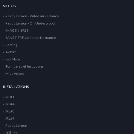
VIDEOS
Ready Lemon - Vidéosurveillance
Ready Lemon - Oh Underwood
IMAGE # 1928
SANS TITRE vidéo-performance
Casting
Avatar
Les Maux
Tom, Jerry et les … tions
Miss Angee
INSTALLATIONS
IRL#1
IRL#4
IRL#8
IRL#9
Ready Lemon
Still Life