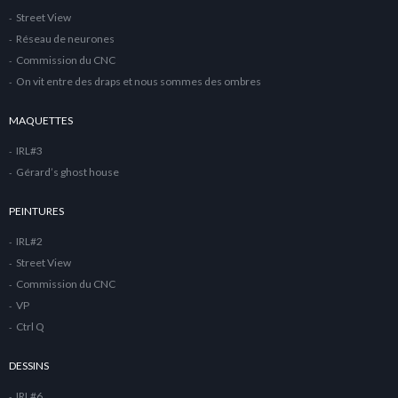
Street View
Réseau de neurones
Commission du CNC
On vit entre des draps et nous sommes des ombres
MAQUETTES
IRL#3
Gérard’s ghost house
PEINTURES
IRL#2
Street View
Commission du CNC
VP
Ctrl Q
DESSINS
IRL#6