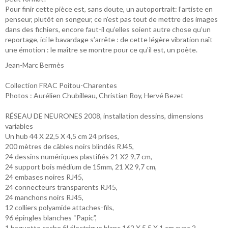
Pour finir cette pièce est, sans doute, un autoportrait: l’artiste en
penseur, plutôt en songeur, ce n’est pas tout de mettre des images
dans des fichiers, encore faut-il qu’elles soient autre chose qu’un
reportage, ici le bavardage s’arrête : de cette légère vibration naît
une émotion : le maître se montre pour ce qu’il est, un poète.
Jean-Marc Bermès
Collection FRAC Poitou-Charentes
Photos : Aurélien Chubilleau, Christian Roy, Hervé Bezet
RÉSEAU DE NEURONES 2008, installation dessins, dimensions
variables
Un hub 44 X 22,5 X 4,5 cm 24 prises,
200 mètres de câbles noirs blindés RJ45,
24 dessins numériques plastifiés 21 X2 9,7 cm,
24 support bois médium de 15mm, 21 X2 9,7 cm,
24 embases noires RJ45,
24 connecteurs transparents RJ45,
24 manchons noirs RJ45,
12 colliers polyamide attaches-fils,
96 épingles blanches “Papic”,
1 baguette cache fil électrique blanc 162 X 5,5 X 1 cm avec 2