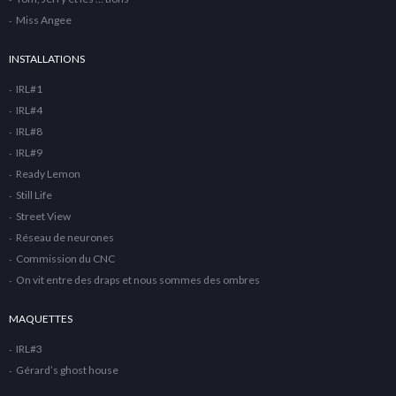
Miss Angee
INSTALLATIONS
IRL#1
IRL#4
IRL#8
IRL#9
Ready Lemon
Still Life
Street View
Réseau de neurones
Commission du CNC
On vit entre des draps et nous sommes des ombres
MAQUETTES
IRL#3
Gérard’s ghost house