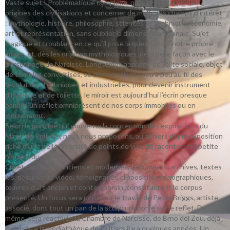
Vaste sujet ! Problématique complexe, qui semble surgir des
origines des civilisations et concerner de multiples champs d’intérêt
: mythologie, histoire, philosophie, sciences et technique, économie,
art et représentation, sans oublier la dimension artisanale. Sujet
magique et troublant en ce qu’il pose la question de notre propre
image, et, dès les origines mythologiques, de cruelle façon avec le
personnage de Narcisse. Longtemps apanage de l’élite sociale, objet
de terribles convoitises, se démocratisant peu à peu au fil des
révolutions techniques et industrielles, pour devenir instrument
d’hygiène et de toilette, le miroir est aujourd’hui l’écrin presque
banal d’un reflet omniprésent de nos corps immobiles ou en
mouvement.
Selon le principe qui gouverne la conception des expositions du
Miroir de Poitiers, nous nous proposons, au travers d’une exposition
riche d’une belle diversité de points de vue, de raconter une petite
histoire du reflet.
Objets antiques, anciens et modernes, documents, archives, textes
lus, documents vidéo, témoignages, dispositifs scénographiques,
œuvres d’art ancien et contemporain, constitueront le corpus
présenté. Un focus sera porté sur le travail de Peter Briggs, artiste
associé, dont tout un pan de la sculpture porte sur le reflet. De
même, sera réactivée la Chambre de Narcisse, de Brno del Zou, déjà
montrée à la médiathèque de Poitiers il y a quelques années. Un