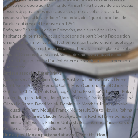
espace sera dédié au « Damier de Pansart » au travers de très beaux
dessins préparatoires mais aussi des paroles collectées de la
restauratrice qui lui a redonné son éclat, ainsi que de proches de
l’atelier qui créa cette œuvre en 1954.
Enfin, aux Poitevines et aux Poitevins, mais aussi à tous les
habitants du territoire, nous proposons de participer à l’exposition
en prêtant un miroir qu’ils affectionnent particulièrement, quel qu’en
soit le style : du somptueux miroir vénitien à la simple glace de salle
de bain. On constituera ainsi, sur un des murs du nouvel espace
d’exposition, une collection éphémère de miroirs aussi surprenante
que vivante.
Artiste associé
: Peter Briggs
Œuvres de :
Mac Adams, Marine Anthony, Pierre Besson, Hervé
Bezet, Bmo Del Zou, Bernard Calet, Hugo Capron, Daniel Clauzier,
Guillaume Chiron, Denis Darzacq, Cristina Essellebée, La Toya Ruby
Frazier, Jacques Halbert, Jane Harris, Thierry Girard, André Kerstesz,
Gildas Le Reste, David Malek, Dominique Marchès, Mauju, Monika
Mojduszka, Thierry Mouillé, Franck Mouteault, Diego Movilla, Rahma
Naili, Barbara Noiret, Claude Pauquet, Denis Roche, Hervé Somique,
Dominique Spiessert, Philippe Untersteller, ainsi que d’amateurs de
l’école d’art plastique de Grand Poitiers
Une exposition en partenariat avec les institutions :