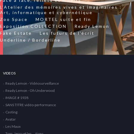
Face à face, reflets et miroirs
L’Atelier des mémoires vives et imaginaires :
Art, informatique et cybernétique
Zoo Space
MORTEL suite et fin
Exposition COLLECTION
Ready Lemon
Fake Estate
Les futurs de l'écrit
Underline / Borderline
VIDEOS
Ready Lemon - Vidéosurveillance
Ready Lemon - Oh Underwood
IMAGE # 1928
SANS TITRE vidéo-performance
Casting
Avatar
Les Maux
Tom, Jerry et les … tions