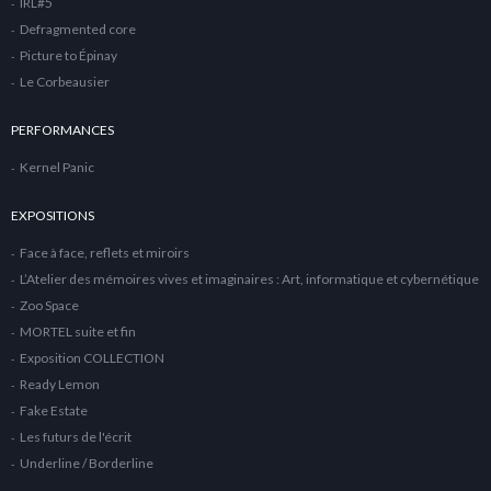
IRL#5
Defragmented core
Picture to Épinay
Le Corbeausier
PERFORMANCES
Kernel Panic
EXPOSITIONS
Face à face, reflets et miroirs
L’Atelier des mémoires vives et imaginaires : Art, informatique et cybernétique
Zoo Space
MORTEL suite et fin
Exposition COLLECTION
Ready Lemon
Fake Estate
Les futurs de l'écrit
Underline / Borderline