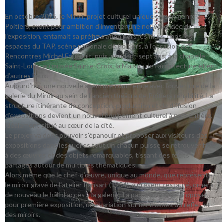
En octobre 2015, le Miroir, projet culturel unique en son genre à
Poitiers, ayant pour ambition d’inventer une nouvelle idée de
l’exposition, entamait sa préfiguration hors les murs, dans les
espaces du TAP, scène nationale de Poitiers, à l’occasion des
Rencontres Michel Foucault, puis, pendant sept ans, à la chapelle
Saint-Louis, au musée Sainte-Croix, la Maison de l’acrhitecture et en
d’autres lieux.
Aujourd’hui, une nouvelle aventure commence avec l’ouverture de la
galerie du Miroir au sein de l’ancien théâtre de Poitiers réhabilité. La
structure itinérante de conception, production et de diffusion
d’expositions devient un nouvel équipement culturel à part entière,
idéalement situé au cœur de la cité.
Le projet va donc pouvoir s’épanouir et proposer aux visiteurs des
expositions dans lesquelles tout un chacun puisse se retrouver face
à des œuvres et des objets remarquables, tissant des récits
partagés autour de multiples thématiques.
Alors même que le chef-d’œuvre, unique au monde, que représente
le miroir gravé de l’atelier Pansart (1954), à présent restauré, ornera
de nouveau le hall d’accès à la galerie, il a paru naturel de proposer,
pour première exposition, une variation sur les thèmes du reflet et
des miroirs.