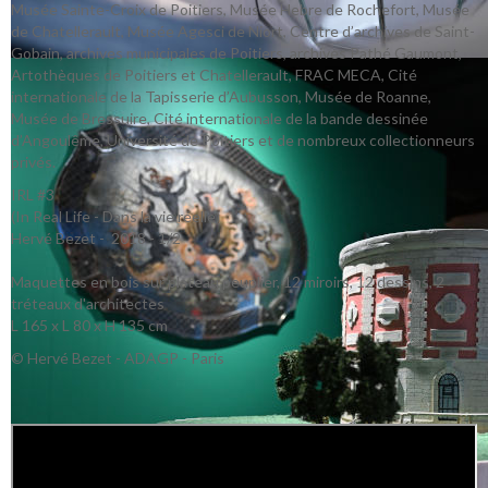
Musée Sainte-Croix de Poitiers, Musée Hebre de Rochefort, Musée
de Chatellerault, Musée Agesci de Niort, Centre d’archives de Saint-
Gobain, archives municipales de Poitiers, archives Pathé Gaumont,
Artothèques de Poitiers et Chatellerault, FRAC MECA, Cité
internationale de la Tapisserie d’Aubusson, Musée de Roanne,
Musée de Bressuire, Cité internationale de la bande dessinée
d’Angoulême, Université de Poitiers et de nombreux collectionneurs
privés.
IRL #3
(In Real Life - Dans la vie réelle)
Hervé Bezet - 2018 - 1/2
Maquettes en bois sur plateau peuplier, 12 miroirs, 12 dessins, 2
tréteaux d'architectes
L 165 x L 80 x H 135 cm
© Hervé Bezet - ADAGP - Paris