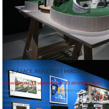
FACE À FACE, REFLETS ET MIROIRS
Exposition du 17 septembre au 31 décembre 2022
Galerie d’exposition Le Miroir, 1 Place du Maréchal Leclerc, 86000
Poitiers
Direction artistique : Jean-Luc Dorchies.
Commissariat associé : Serge Bramly, Monika Mojduszka.