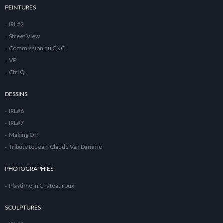
PEINTURES
IRL#2
Street View
Commission du CNC
VP
Ctrl Q
DESSINS
IRL#6
IRL#7
Making Off
Tribute to Jean-Claude Van Damme
PHOTOGRAPHIES
Playtime in Châteauroux
SCULPTURES