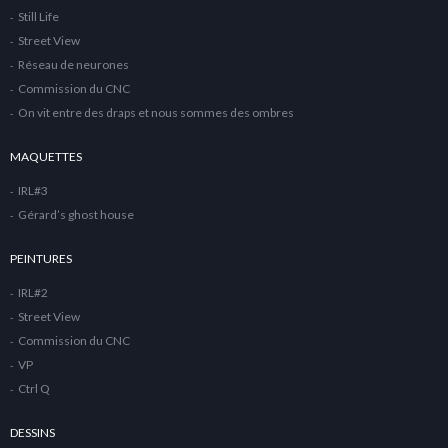
Still Life
Street View
Réseau de neurones
Commission du CNC
On vit entre des draps et nous sommes des ombres
MAQUETTES
IRL#3
Gérard’s ghost house
PEINTURES
IRL#2
Street View
Commission du CNC
VP
Ctrl Q
DESSINS