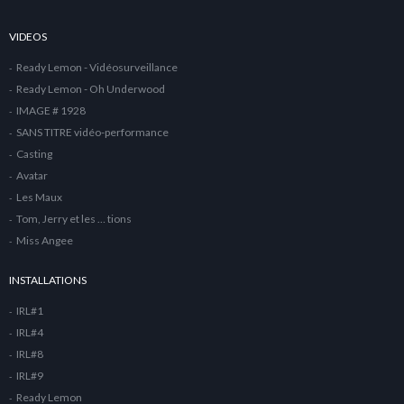
VIDEOS
Ready Lemon - Vidéosurveillance
Ready Lemon - Oh Underwood
IMAGE # 1928
SANS TITRE vidéo-performance
Casting
Avatar
Les Maux
Tom, Jerry et les … tions
Miss Angee
INSTALLATIONS
IRL#1
IRL#4
IRL#8
IRL#9
Ready Lemon