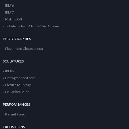
IRL#6
IRL#7
Making Off
Tribute to Jean-Claude Van Damme
PHOTOGRAPHIES
Playtime in Châteauroux
SCULPTURES
IRL#5
Defragmented core
Picture to Épinay
Le Corbeausier
PERFORMANCES
Kernel Panic
EXPOSITIONS