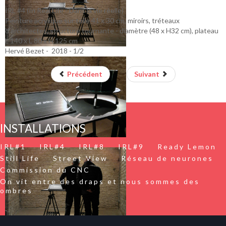
IRL #4 (In Real Life - Dans la vie réelle)
Peinture acrylique sur toile 41 x 30 cm, miroirs, tréteaux
d'architectes, structure tournante - diamètre (48 x H32 cm), plateau
L 140 x L 80 x H 125 cm
Hervé Bezet - 2018 - 1/2
Précédent
Suivant
INSTALLATIONS
IRL#1
IRL#4
IRL#8
IRL#9
Ready Lemon
Still Life
Street View
Réseau de neurones
Commission du CNC
On vit entre des draps et nous sommes des
ombres