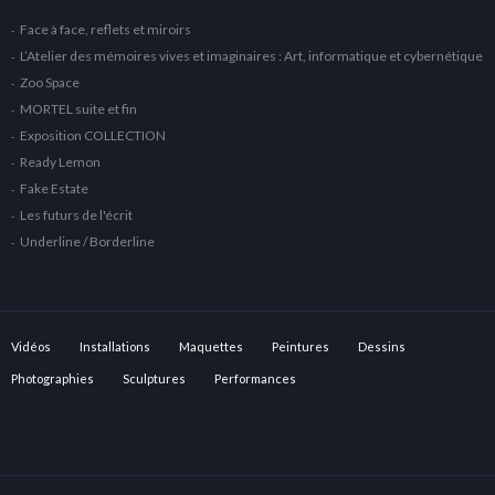
Face à face, reflets et miroirs
L’Atelier des mémoires vives et imaginaires : Art, informatique et cybernétique
Zoo Space
MORTEL suite et fin
Exposition COLLECTION
Ready Lemon
Fake Estate
Les futurs de l'écrit
Underline / Borderline
Vidéos
Installations
Maquettes
Peintures
Dessins
Photographies
Sculptures
Performances