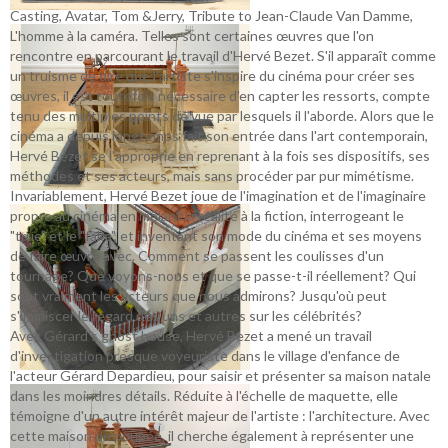
Casting, Avatar, Tom &Jerry, Tribute to Jean-Claude Van Damme,
L'homme à la caméra. Telles sont certaines œuvres que l'on
rencontre en parcourant le travail d'Hervé Bezet. S'il apparaît comme
un truisme de dire que l'artiste s'inspire du cinéma pour créer ses
œuvres, il est toutefois nécessaire d'en capter les ressorts, compte
tenu des multiples points de vue par lesquels il l'aborde. Alors que le
cinéma a depuis longtemps fait son entrée dans l'art contemporain,
Hervé Bezet se l'approprie en reprenant à la fois ses dispositifs, ses
méthodes et ses acteurs, mais sans procéder par pur mimétisme.
Invariablement, Hervé Bezet joue de l'imagination et de l'imaginaire
propre au cinéma en mêlant la réalité à la fiction, interrogeant le
"true" et le "fake", et inventant son mode du cinéma et ses moyens
de faire œuvre avec. Comment se passent les coulisses d'un
tournage? Que voyons-nous et que se passe-t-il réellement? Qui
sont vraiment les acteurs que nous admirons? Jusqu'où peut
s'immiscer le regard des uns et autres sur les célébrités?
Avec Gérard's ghost house, Hervé Bezet a mené un travail
d'investigation presque voyeuriste dans le village d'enfance de
l'acteur Gérard Depardieu, pour saisir et présenter sa maison natale
dans les moindres détails. Réduite à l'échelle de maquette, elle
témoigne d'un autre intérêt majeur de l'artiste : l'architecture. Avec
cette maison de poupée, il cherche également à représenter une