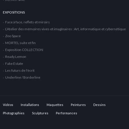
EXPOSITIONS
Face à face, reflets et miroirs
L’Atelier des mémoires vives et imaginaires : Art, informatique et cybernétique
Zoo Space
MORTEL suite et fin
Exposition COLLECTION
Ready Lemon
Fake Estate
Les futurs de l'écrit
Underline / Borderline
Vidéos
Installations
Maquettes
Peintures
Dessins
Photographies
Sculptures
Performances