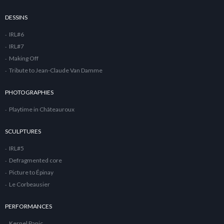
DESSINS
IRL#6
IRL#7
Making Off
Tribute to Jean-Claude Van Damme
PHOTOGRAPHIES
Playtime in Châteauroux
SCULPTURES
IRL#5
Defragmented core
Picture to Épinay
Le Corbeausier
PERFORMANCES
Kernel Panic