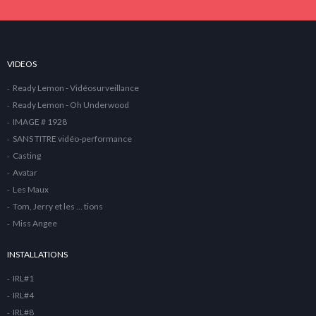
VIDEOS
Ready Lemon - Vidéosurveillance
Ready Lemon - Oh Underwood
IMAGE # 1928
SANS TITRE vidéo-performance
Casting
Avatar
Les Maux
Tom, Jerry et les … tions
Miss Angee
INSTALLATIONS
IRL#1
IRL#4
IRL#8