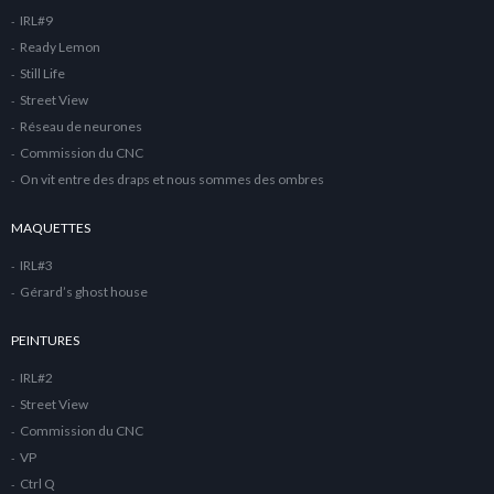
IRL#9
Ready Lemon
Still Life
Street View
Réseau de neurones
Commission du CNC
On vit entre des draps et nous sommes des ombres
MAQUETTES
IRL#3
Gérard’s ghost house
PEINTURES
IRL#2
Street View
Commission du CNC
VP
Ctrl Q