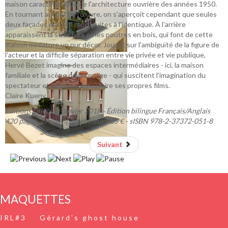
maison caractéristique de l'architecture ouvrière des années 1950.
En tournant autour de l'œuvre, on s'aperçoit cependant que seules
deux façades ont été reproduites à l'identique. À l'arrière
apparaissent la structure et les poutres en bois, qui font de cette
maison miniature un pur décor. Jouant sur l'ambiguïté de la figure de
l'acteur et la difficile séparation entre vie privée et vie publique,
Hervé Bezet imagine des espaces intermédiaires - ici, la maison
familiale et la scène de tournage - qui suscitent l'imagination du
spectateur et l'invitent à (se) faire ses propres films.
Claire Kueny
Éditions Dilecta - janvier 2018 - Édition bilingue Français/Anglais
420 pages, 27 cm, ill. en couleur - 35 € - sISBN 978-2-37372-051-8
Suivant
MAQUETTES
IRL#3
Gérard’s ghost house