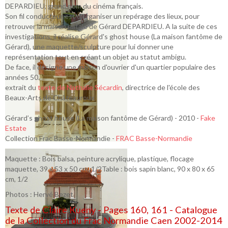
DEPARDIEU, grand nom du cinéma français.
Son fil conducteur est d’organiser un repérage des lieux, pour
retrouver la maison natale de Gérard DEPARDIEU. A la suite de ces
investigations, il réalise Gérard's ghost house (La maison fantôme de
Gérard), une maquette/sculpture pour lui donner une
représentation tout en créant un objet au statut ambigu.
De face, il désigne une maison d'ouvrier d'un quartier populaire des
années 50.
extrait du
texte de Nathalie Sécardin
, directrice de l'école des
Beaux-Arts de Châteauroux
Gérard’s ghost house (La maison fantôme de Gérard) - 2010 -
Fake
Estate
Collection Frac Basse-Normandie -
FRAC Basse-Normandie
Maquette : Bois balsa, peinture acrylique, plastique, flocage
maquette, 39 x 53 x 50 cm, 1/2Table : bois sapin blanc, 90 x 80 x 65
cm, 1/2
Photos : Hervé Bezet
Texte de Claire Kueny - Pages 160, 161 - Catalogue
de la Collection du Frac Normandie Caen 2002-2014